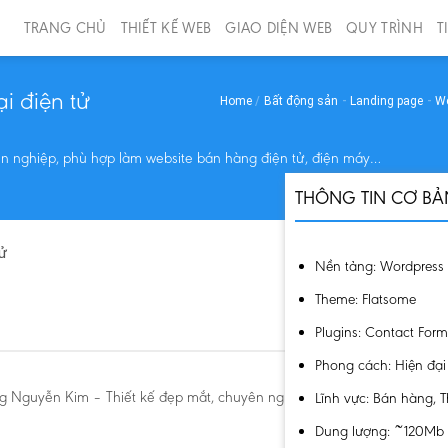
TRANG CHỦ
THIẾT KẾ WEB
GIAO DIỆN WEB
QUY TRÌNH
T
i điện tử
Home
/
Bất động sản
-
Landing page
-
We
ên nghiệp, phù hợp làm website bán hàng điện tử, điện máy…
THÔNG TIN CƠ BẢ
Nền tảng:
Wordpress
Theme:
Flatsome
Plugins:
Contact For
Phong cách:
Hiện đại
g Nguyễn Kim – Thiết kế đẹp mắt, chuyên nghiệp, phù hợp làm website
Lĩnh vực:
Bán hàng, T
Dung lượng:
~120Mb