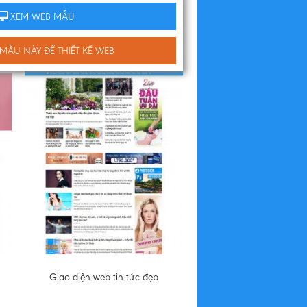
XEM WEB MẪU
ẪU NÀY ĐỂ THIẾT KẾ WEB
Giao diện web tin tức đẹp
Web công ty xây 