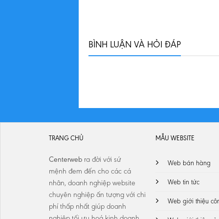
BÌNH LUẬN VÀ HỎI ĐÁP
TRANG CHỦ
MẪU WEBSITE
Centerweb
ra đời với sứ
Web bán hàng
mệnh
đem đến cho các cá
Web tin tức
nhân, doanh nghiệp website
chuyên nghiệp ấn tượng với chi
Web giới thiệu cô
phí thấp nhất giúp doanh
nghiệp tối ưu hoá kinh doanh,