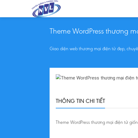
Skip
to
content
Theme WordPress thương mạ
Giao diện web thương mại điện tử đẹp, chuy
THÔNG TIN CHI TIẾT
Theme WordPress thương mại điện tử giốn