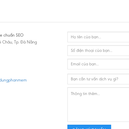
ite chuẩn SEO
i Châu, Tp. Đà Nẵng
m/dungphanmem