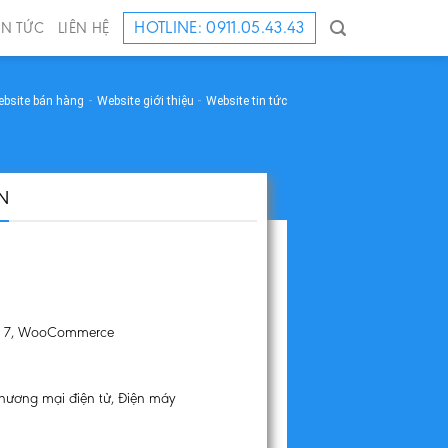
HOTLINE: 0911.05.43.43
IN TỨC
LIÊN HỆ
bsite bán hàng
-
Website giới thiệu
-
Website tin tức
N
m 7, WooCommerce
 bán hàng điện tử, điện máy…
hương mại điện tử, Điện máy