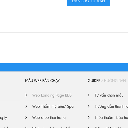
MẪU WEB BÁN CHẠY
GUIDER
/ HƯỚNG DẪN
Web Landing Page BĐS
Tư vấn chọn mẫu
Web Thẩm mỹ viện/ Spa
Hướng dẫn thanh t
ng ty
Web shop thời trang
Thỏa thuận - bảo h