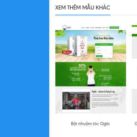
XEM THÊM MẪU KHÁC
 web bất động sản
Bột nhuộm tóc Ogtic
G
uần Châu