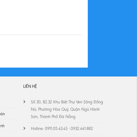
LIÊN HỆ
Số 30, B2.32 Khu Biệt Thự Ven Sông Đồng
Nò, Phường Hòa Quý, Quận Ngũ Hành
oán
Sơn, Thành Phố Đà Nẵng
ành
Hotline: 0911.05.43.43 - 0932.441.882