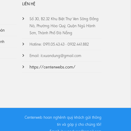
LIÊN HỆ
Số 30, B2.32 Khu Biệt Thự Ven Sông Đồng
Nò, Phường Hòa Quý, Quận Ngũ Hành
oán
Sơn, Thành Phố Đà Nẵng
ành
Hotline: 0911.05.43.43 - 0932.441.882
Email: it.xuandung@gmail.com
https://centerwebs.com/
Centerweb hoan nghênh quý khách gửi thông
tin và góp ý cho chúng tôi!