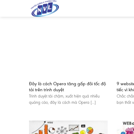
Skip
to
content
Đây là cách Opera tăng gấp đôi tốc độ
9 website
tải trên trình duyệt
tiếc vì 
Trình duyệt tải chậm, xuất hiện quá nhiều
Chắc chắn
quảng cáo, đây là cách mà Opera [...]
bạn thất v