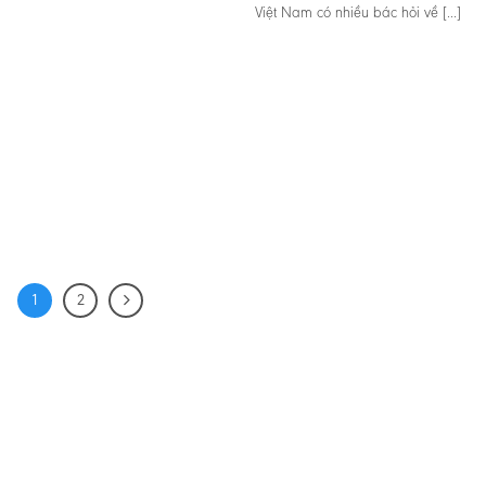
Việt Nam có nhiều bác hỏi về [...]
1
2