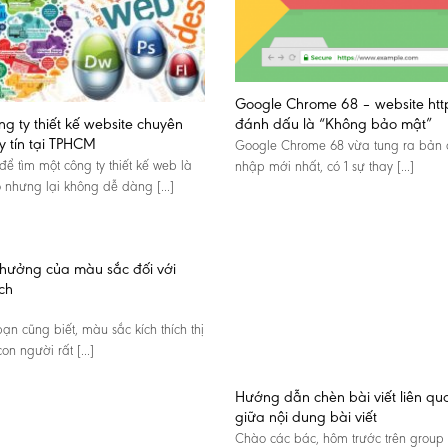
Google Chrome 68 – website htt
ng ty thiết kế website chuyên
đánh dấu là “Không bảo mật”
y tín tại TPHCM
Google Chrome 68 vừa tung ra bản
để tìm một công ty thiết kế web là
nhập mới nhất, có 1 sự thay [...]
 nhưng lại không dễ dàng [...]
hưởng của màu sắc đối với
ch
ạn cũng biết, màu sắc kích thích thị
on người rất [...]
Hướng dẫn chèn bài viết liên qu
giữa nội dung bài viết
Chào các bác, hôm trước trên group