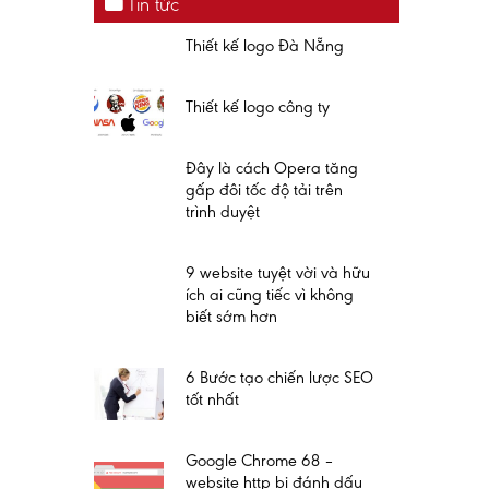
Tin tức
Thiết kế logo Đà Nẵng
Thiết kế logo công ty
Đây là cách Opera tăng
gấp đôi tốc độ tải trên
trình duyệt
9 website tuyệt vời và hữu
ích ai cũng tiếc vì không
biết sớm hơn
6 Bước tạo chiến lược SEO
tốt nhất
Google Chrome 68 –
website http bị đánh dấu