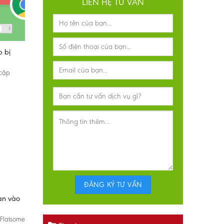
LIÊN HỆ TƯ VẤN
p bị
 cập
an vào
 Flatsome