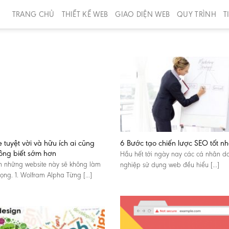
TRANG CHỦ
THIẾT KẾ WEB
GIAO DIỆN WEB
QUY TRÌNH
T
 tuyệt vời và hữu ích ai cũng
6 Bước tạo chiến lược SEO tốt nh
không biết sớm hơn
Hầu hết tới ngày nay các cá nhân d
 những website này sẽ không làm
nghiệp sử dụng web đều hiểu [...]
ọng. 1. Wolfram Alpha Từng [...]