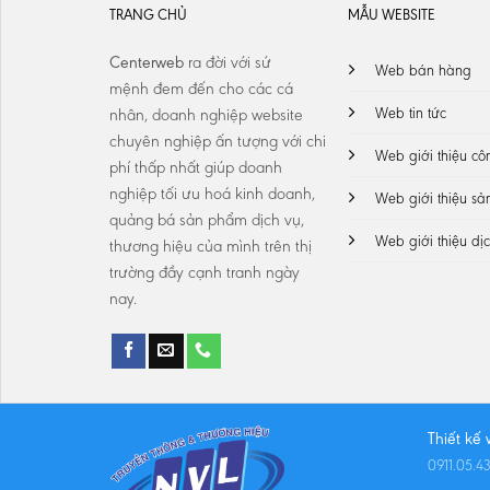
TRANG CHỦ
MẪU WEBSITE
Centerweb
ra đời với sứ
Web bán hàng
mệnh
đem đến cho các cá
Web tin tức
nhân, doanh nghiệp website
chuyên nghiệp ấn tượng với chi
Web giới thiệu cô
phí thấp nhất giúp doanh
nghiệp tối ưu hoá kinh doanh,
Web giới thiệu s
quảng bá sản phẩm dịch vụ,
Web giới thiệu dị
thương hiệu của mình trên thị
trường đầy cạnh tranh ngày
nay.
Thiết kế
0911.05.