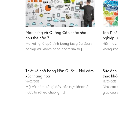
Marketing và Quảng Cáo khác nhau
Top 11 cô
như thế nào ?
nghiệp u
Marketing là quá trình tương tác giữa Doanh
Hiện nay, 
nghiệp với khách hàng nhằm tìm ra [...]
không khó
Thiết kế nhà hàng Hàn Quốc – Nơi cảm
Sức ảnh 
xúc thăng hoa
thực khá
14/03/2018
14/03/2018
Một vài năm trở lại đây, các thực khách ở
Như các b
nước ta rất ưa chuộng [...]
giác của c