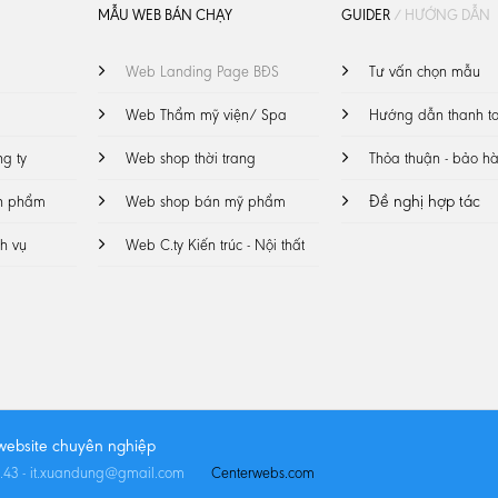
MẪU WEB BÁN CHẠY
GUIDER
/ HƯỚNG DẪN
Web Landing Page BĐS
Tư vấn chọn mẫu
Web Thẩm mỹ viện/ Spa
Hướng dẫn thanh t
ng ty
Web shop thời trang
Thỏa thuận - bảo h
Đề nghị hợp tác
ản phẩm
Web shop bán mỹ phẩm
ch vụ
Web C.ty Kiến trúc - Nội thất
 website chuyên nghiệp
43.43 - it.xuandung@gmail.com
Centerwebs.com