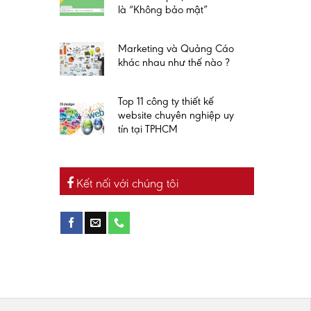
là “Không bảo mật”
Marketing và Quảng Cáo
khác nhau như thế nào ?
Top 11 công ty thiết kế
website chuyên nghiệp uy
tín tại TPHCM
Kết nối với chúng tôi