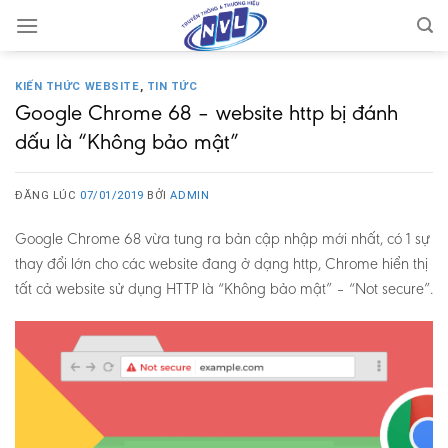
Skip
to
content
KIẾN THỨC WEBSITE
,
TIN TỨC
Google Chrome 68 – website http bị đánh
dấu là “Không bảo mật”
ĐĂNG LÚC
07/01/2019
BỞI
ADMIN
Google Chrome 68 vừa tung ra bản cập nhập mới nhất, có 1 sự
thay đổi lớn cho các website đang ở dạng http, Chrome hiển thị
tất cả website sử dụng HTTP là “Không bảo mật” – “Not secure”.