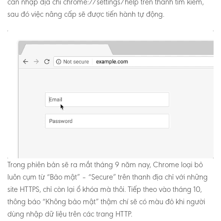
cần nhập địa chỉ chrome://settings/help trên thanh tìm kiếm,
sau đó việc nâng cấp sẽ được tiến hành tự động.
Trong phiên bản sẽ ra mắt tháng 9 năm nay, Chrome loại bỏ
luôn cụm từ “Bảo mật” – “Secure” trên thanh địa chỉ với những
site HTTPS, chỉ còn lại ổ khóa mà thôi. Tiếp theo vào tháng 10,
thông báo “Không bảo mật” thậm chí sẽ có màu đỏ khi người
dùng nhập dữ liệu trên các trang HTTP.