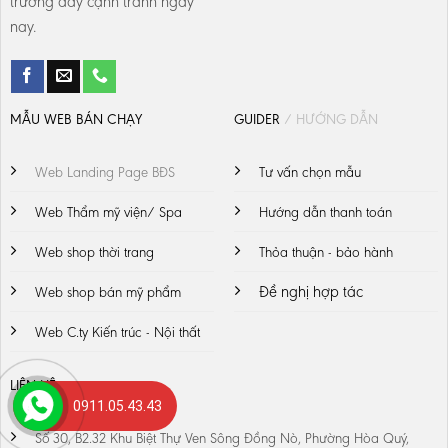
trường đầy cạnh tranh ngày
nay.
MẪU WEB BÁN CHẠY
GUIDER
/ HƯỚNG DẪN
Web Landing Page BĐS
Tư vấn chọn mẫu
Web Thẩm mỹ viện/ Spa
Hướng dẫn thanh toán
Web shop thời trang
Thỏa thuận - bảo hành
Đề nghị hợp tác
Web shop bán mỹ phẩm
Web C.ty Kiến trúc - Nội thất
LIÊN HỆ
0911.05.43.43
Số 30, B2.32 Khu Biệt Thự Ven Sông Đồng Nò, Phường Hòa Quý,